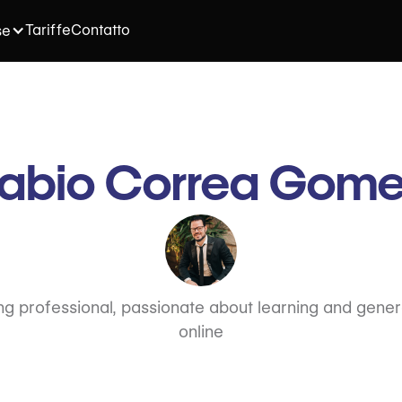
Tariffe
Contatto
se
abio Correa Gom
ng professional, passionate about learning and gener
online