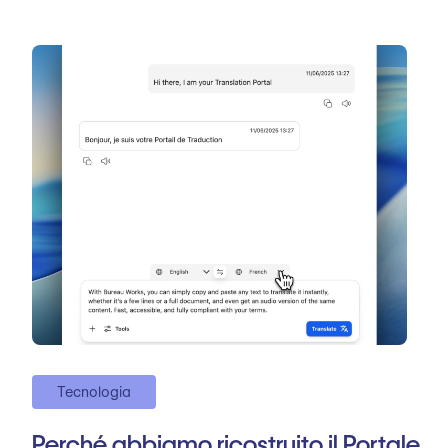
Tecnologia
Perché abbiamo ricostruito il Portale