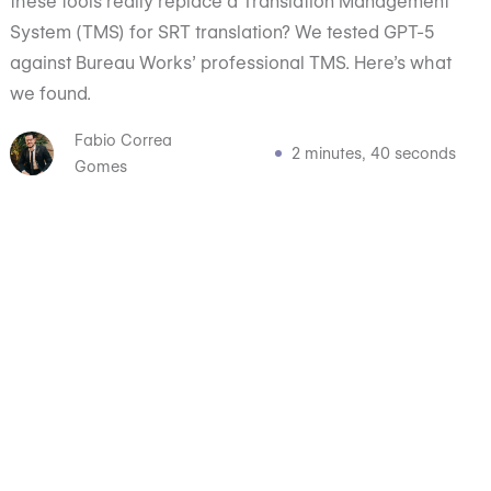
these tools really replace a Translation Management
System (TMS) for SRT translation? We tested GPT-5
against Bureau Works’ professional TMS. Here’s what
we found.
Fabio Correa
2 minutes, 40 seconds
Gomes