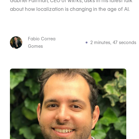
Gabriel Fairman, CEO of wxrks, asks in his latest talk
about how localization is changing in the age of AI.
Fabio Correa
2 minutes, 47 seconds
Gomes