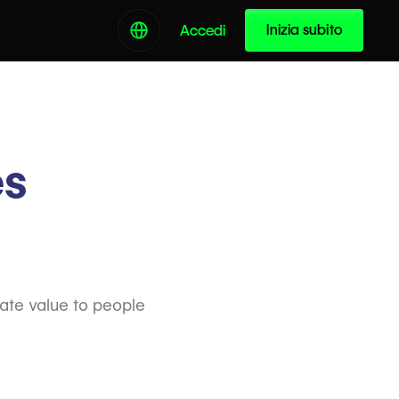
Inizia subito
Accedi
es
ate value to people