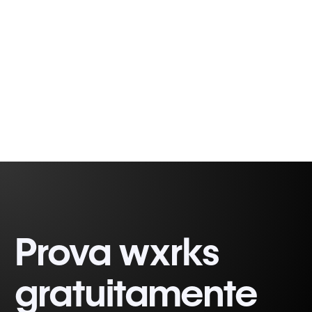
c...
Rodrigo
2 minutes, 27 seconds
Demetrio
Prova wxrks
gratuitamente