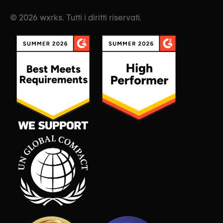
© 2026 wxrks. Tutti i diritti riservati.