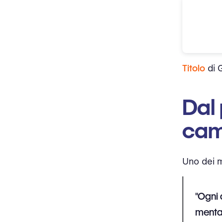
Titolo
di 
Dal 
cam
Uno dei m
"Ogni 
mental