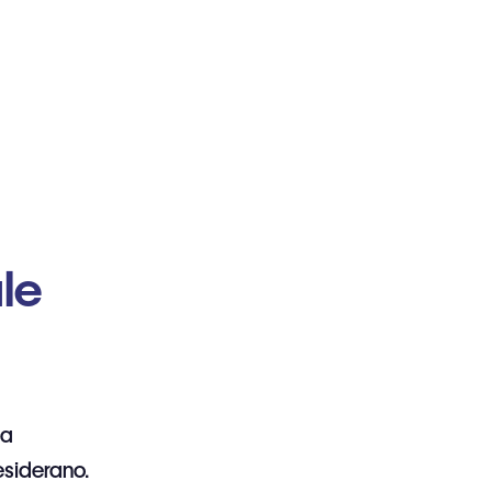
le
la
esiderano.