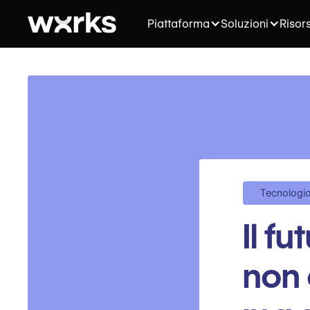
Piattaforma
Soluzioni
Risor
Tecnologi
Il f
non 