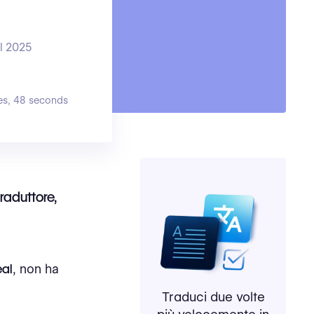
al 2025
es, 48 seconds
raduttore,
eal
, non ha
Traduci due volte