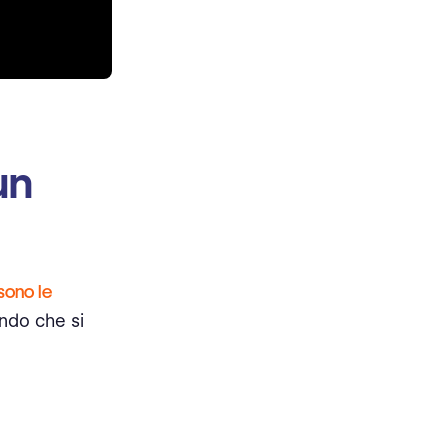
un
ono le
ndo che si