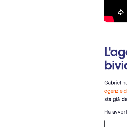
L'ag
bivi
Gabriel h
agenzie di
sta già d
Ha avverti