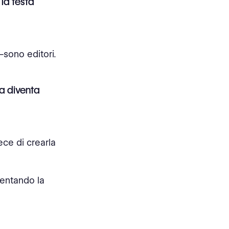
 la testa
—sono editori.
ra diventa
ece di crearla
ventando la