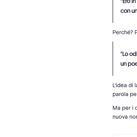
“Ero i
con un
Perché? P
"Lo od
un poe
L'idea di
parola pe
Ma per i c
nuova no