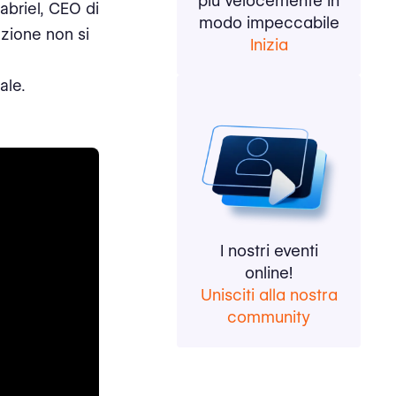
più velocemente in
Gabriel, CEO di
modo impeccabile
uzione non si
Inizia
,
ale.
I nostri eventi
online!
Unisciti alla nostra
community