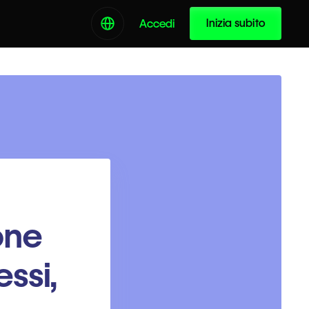
Inizia subito
Accedi
ione
ssi,