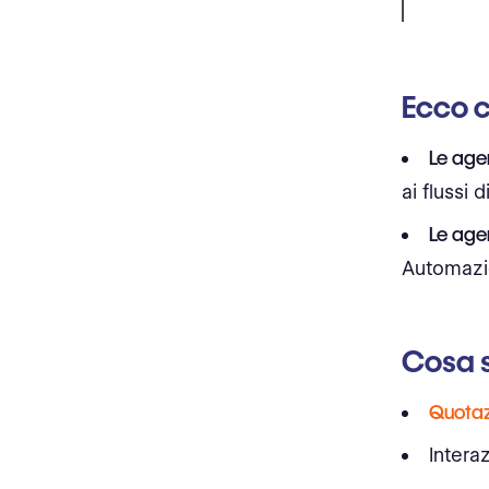
Ecco c
Le age
ai flussi
Le agen
Automazio
Cosa s
Quotaz
Intera