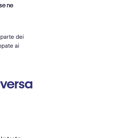
 se ne
 parte dei
ppate ai
oversa