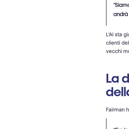
"Siamo
andrà 
L'AI sta g
clienti d
vecchi mo
La d
dell
Fairman h