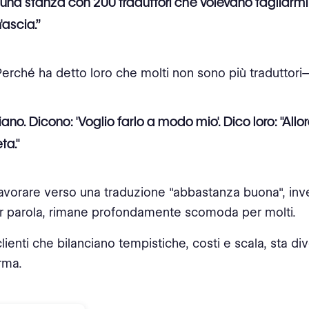
n una stanza con 200 traduttori che volevano tagliarmi
'ascia.”
erché ha detto loro che molti non sono più traduttori
iano. Dicono: 'Voglio farlo a modo mio'. Dico loro: "Allo
ta."
 lavorare verso una traduzione "abbastanza buona", inv
r parola, rimane profondamente scomoda per molti.
lienti che bilanciano tempistiche, costi e scala, sta di
rma.