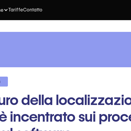
Tariffe
Contatto
se
a
uturo della localizzaz
è incentrato sui proce