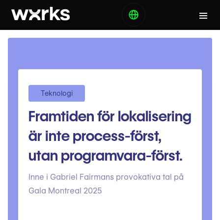
Teknologi
Framtiden för lokalisering
är inte process-först,
utan programvara-först.
Inne i Gabriel Fairmans provokativa tal på
Gala Montreal 2025