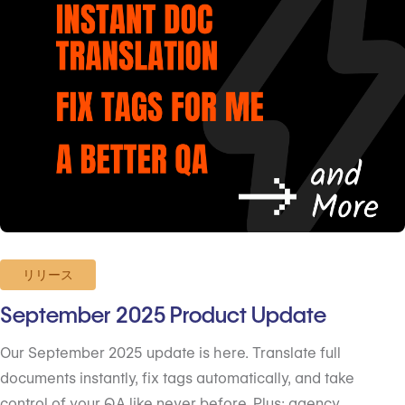
リリース
September 2025 Product Update
Our September 2025 update is here. Translate full
documents instantly, fix tags automatically, and take
control of your QA like never before. Plus: agency