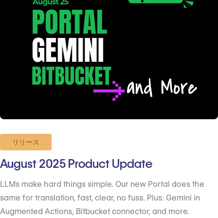
リリース
August 2025 Product Update
LLMs make hard things simple. Our new Portal does the
same for translation, fast, clear, no fuss. Plus: Gemini in
Augmented Actions, Bitbucket connector, and more.