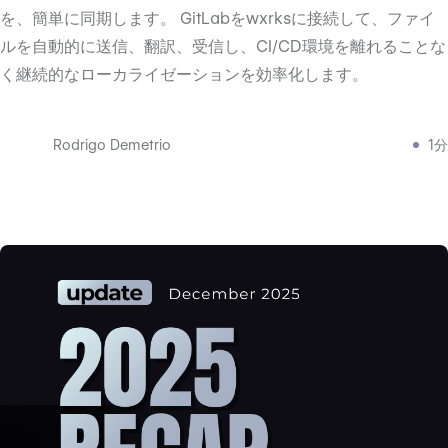
を、簡単に同期します。 GitLabをwxrksに接続して、ファイ
ルを自動的に送信、翻訳、受信し、CI/CD環境を離れることな
く継続的なローカライゼーションを効率化します。
Rodrigo Demetrio
1分