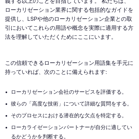
義する以上のことを目指しています。 私たちは、
ツールと技術
ローカリゼーション業界に関する包括的なガイドを
提供し、LSPや他のローカリゼーション企業との取
CATツール
引においてこれらの用語や概念を実際に適用する方
法を理解していただくためにここにいます。
Strings
管理システム
この信頼できるローカリゼーション用語集を手元に
アプリケーションプログラミングインターフェース (API)
持っていれば、次のことに備えられます:
XLIFF
LQA / FQA
ローカリゼーション会社のサービスを評価する。
彼らの「高度な技術」について詳細な質問をする。
行動を起こす
そのプロセスにおける潜在的な欠点を特定する。
言語アセット
ローカライゼーションパートナーが自分に適してい
翻訳メモリ (TM)
るかどうかを判断する。