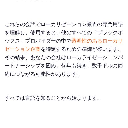
一致
あいまい一致
これらの会話でローカリゼーション業界の専門用語
用語データベース
を理解し、使用すると、他のすべての「ブラックボ
ックス」プロバイダーの中で
透明性のあるローカリ
スタイルガイド
ゼーション企業
を特定するための準備が整います。
アクションを起こす
その結果、あなたの会社はローカライゼーションパ
ートナーシップを固め、何年も続き、数千ドルの節
ローカリゼーション用語集を活用する
約につながる可能性があります。
すべては言語を知ることから始まります。