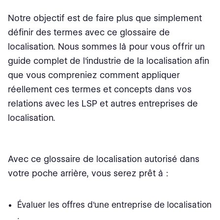
Outils et technologies
Notre objectif est de faire plus que simplement
définir des termes avec ce glossaire de
Outils de traduction assistée par ordinateur (CAT)
localisation. Nous sommes là pour vous offrir un
Chaînes
guide complet de l'industrie de la localisation afin
que vous compreniez comment appliquer
Systèmes de gestion
réellement ces termes et concepts dans vos
relations avec les LSP et autres entreprises de
Interface de programmation d'application (API)
localisation.
XLIFF
LQA / FQA
Avec ce glossaire de localisation autorisé dans
Agir
votre poche arrière, vous serez prêt à :
Actifs linguistiques
Évaluer les offres d'une entreprise de localisation
Mémoire de traduction (MT)
;