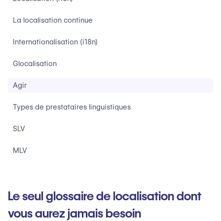
La localisation continue
Internationalisation (i18n)
Glocalisation
Agir
Types de prestataires linguistiques
SLV
MLV
LSP
Le seul glossaire de localisation dont
LMP
vous aurez jamais besoin
Agir