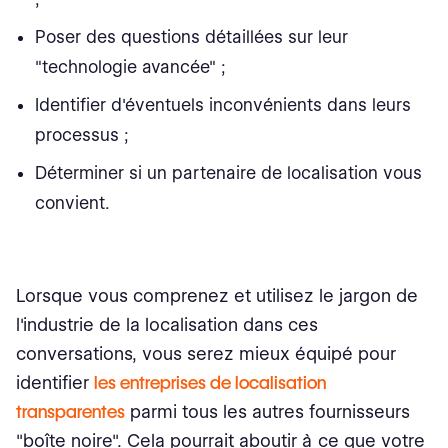
Match
Poser des questions détaillées sur leur
"technologie avancée" ;
Correspondance floue
Identifier d'éventuels inconvénients dans leurs
Base de données terminologique
processus ;
Guide de style
Déterminer si un partenaire de localisation vous
Agir
convient.
Faire fonctionner le glossaire de localisation pour vous
Lorsque vous comprenez et utilisez le jargon de
l'industrie de la localisation dans ces
conversations, vous serez mieux équipé pour
identifier
les entreprises de localisation
transparentes
parmi tous les autres fournisseurs
"boîte noire". Cela pourrait aboutir à ce que votre