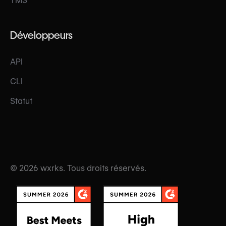
TMS
Développeurs
API
CLI
Statut
© 2026 wxrks. Tous droits réservés.