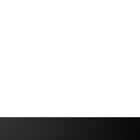
Le commerce mondial, en particulier sur Internet,
est en plein essor. Les propriétaires d'entreprises
avisés savent que s'ils veulent se connecter à de
nouveaux marchés, c'est maintenant le moment
de tendre la main.
Rodrigo
14 min
Demetrio