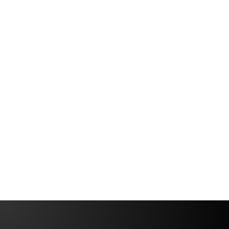
현지화 서비스: 비즈니스 성장을 위
한 궁극적인 가이드
글로벌 무역 - 특히 인터넷을 통한 무역 -이 번창하고
있습니다. 지능형 비즈니스 소유자들은 새로운 시장
과 연결하고 싶다면 지금이 기회라는 것을 알고 있습
니다.
Rodrigo
14 min
Demetrio