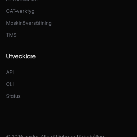
CAT-verktyg
Maskinöversättning
TMS
Utvecklare
API
CLI
Status
© 2026 wxrks. Alla rättigheter förbehållna.