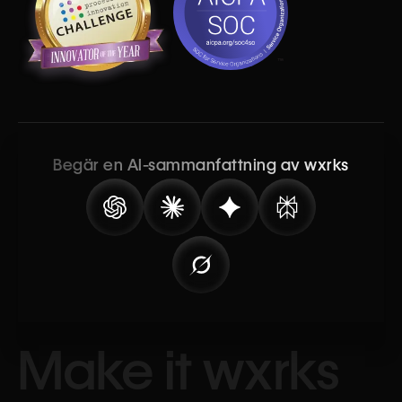
Begär en AI-sammanfattning av wxrks
Make it wxrks