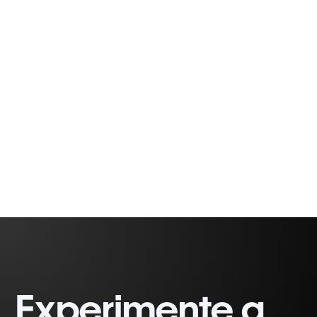
está em alta. Empresários inteligentes sabem
que se desejam se conectar com novos
mercados, agora é a hora de se aproximar.
Rodrigo
14 min
Demetrio
Experimente a