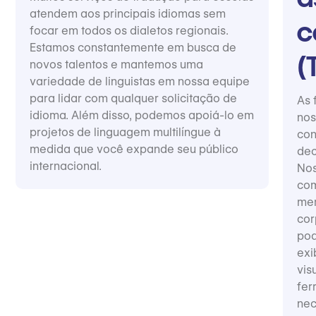
atendem aos principais idiomas sem
c
focar em todos os dialetos regionais.
Estamos constantemente em busca de
(
novos talentos e mantemos uma
variedade de linguistas em nossa equipe
para lidar com qualquer solicitação de
As 
idioma. Além disso, podemos apoiá-lo em
nos
projetos de linguagem multilíngue à
con
medida que você expande seu público
dec
internacional.
Nos
com
mem
cor
pod
exi
vis
fer
nec