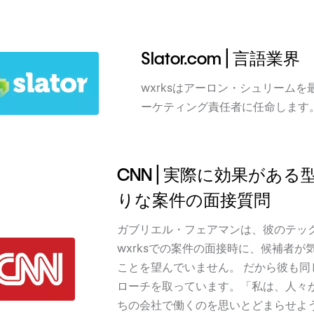
Slator.com | 言語業界
wxrksはアーロン・シュリームを
ーケティング責任者に任命します
CNN | 実際に効果がある
りな案件の面接質問
ガブリエル・フェアマンは、彼のテッ
wxrksでの案件の面接時に、候補者が
ことを望んでいません。 だから彼も同
ローチを取っています。「私は、人々
ちの会社で働くのを思いとどまらせよ