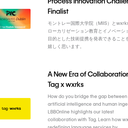
Process Innovation Chall
Finalist
モントレー国際大学院（MIIS）とwxrk
ローカリゼーション教育とイノベーシ
目的とした技術提携を発表できること
嬉しく思います。
A New Era of Collaboratio
Tag x wxrks
How do you bridge the gap between
artificial intelligence and human inge
LBBOnline highlights our latest
collaboration with Tag. Learn how wx
redefining language services by