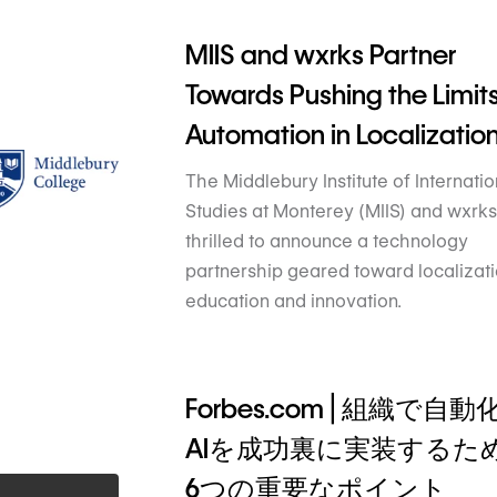
MIIS and wxrks Partner
Towards Pushing the Limits
Automation in Localizatio
The Middlebury Institute of Internatio
Studies at Monterey (MIIS) and wxrks
thrilled to announce a technology
partnership geared toward localizat
education and innovation.
Forbes.com | 組織で自動
AIを成功裏に実装するた
6つの重要なポイント