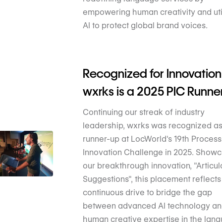
empowering human creativity and uti
AI to protect global brand voices.
Recognized for Innovation
wxrks is a 2025 PIC Runne
Continuing our streak of industry
leadership, wxrks was recognized as
runner-up at LocWorld's 19th Process
Innovation Challenge in 2025. Showc
our breakthrough innovation, "Articu
Suggestions", this placement reflects
continuous drive to bridge the gap
between advanced AI technology a
human creative expertise in the lan