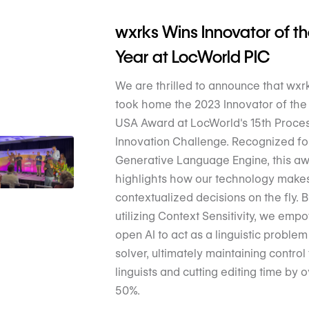
wxrks Wins Innovator of t
Year at LocWorld PIC
We are thrilled to announce that wxr
took home the 2023 Innovator of the 
USA Award at LocWorld's 15th Proce
Innovation Challenge. Recognized fo
Generative Language Engine, this a
highlights how our technology make
contextualized decisions on the fly. 
utilizing Context Sensitivity, we emp
open AI to act as a linguistic problem
solver, ultimately maintaining control 
linguists and cutting editing time by 
50%.