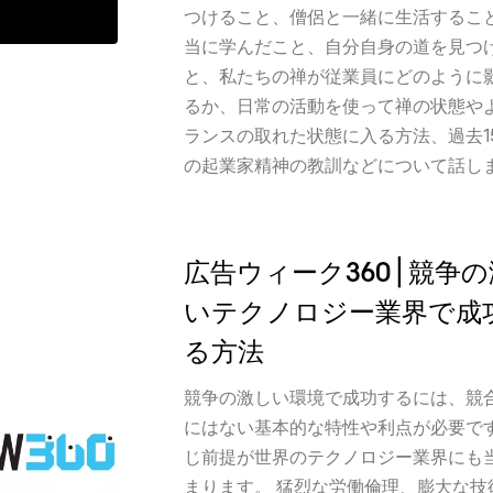
つけること、僧侶と一緒に生活するこ
当に学んだこと、自分自身の道を見つ
と、私たちの禅が従業員にどのように
るか、日常の活動を使って禅の状態や
ランスの取れた状態に入る方法、過去1
の起業家精神の教訓などについて話し
広告ウィーク360 | 競争
いテクノロジー業界で成
る方法
競争の激しい環境で成功するには、競
にはない基本的な特性や利点が必要です
じ前提が世界のテクノロジー業界にも
まります。 猛烈な労働倫理、膨大な技