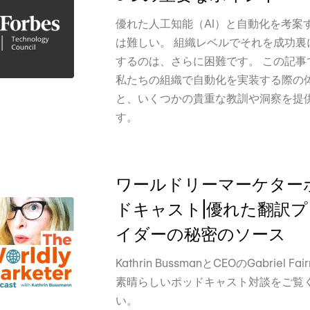
優れた人工知能（AI）と自動化を考案
は難しい。 組織レベルでそれを成功裏
するのは、さらに困難です。 この記事
私たちの組織で自動化を実装する際の
と、いくつかの貴重な教訓や洞察を提
す。
ワールドリーマーケター
ドキャスト|優れた翻訳プ
イダーの秘密のソース
Kathrin BussmanとCEOのGabriel Fa
素晴らしいポッドキャスト対談をご覧
い。