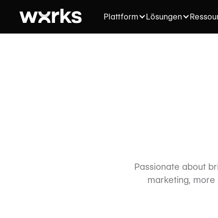
Plattform
Lösungen
Ressou
Passionate about br
marketing, more c