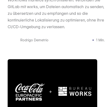
Workflows mühelos synchronisieren. Verbinden Sie
GitLab mit wxrks, um Dateien automatisch zu senden,
zu übersetzen und zu empfangen und so die
kontinuierliche Lokalisierung zu optimieren, ohne Ihre
CI/CD-Umgebung zu verlassen.
Rodrigo Demetrio
1 Min.