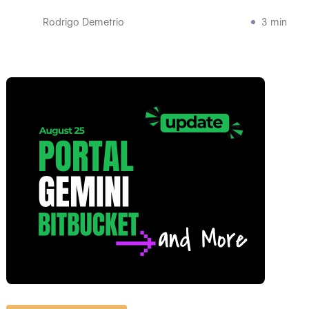
Rodrigo Demetrio
3 min