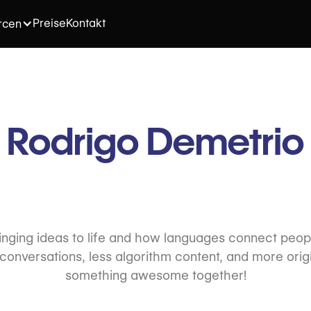
Preise
Kontakt
rcen
Rodrigo Demetrio
inging ideas to life and how languages connect peo
onversations, less algorithm content, and more origi
something awesome together!