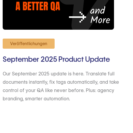
Veröffentlichungen
September 2025 Product Update
Our September 2025 update is here. Translate full
documents instantly, fix tags automatically, and take
control of your QA like never before. Plus: agency
branding, smarter automation.