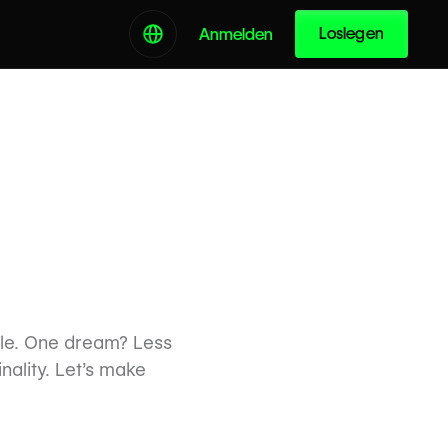
Loslegen
Anmelden
ple. One dream? Less
nality. Let’s make