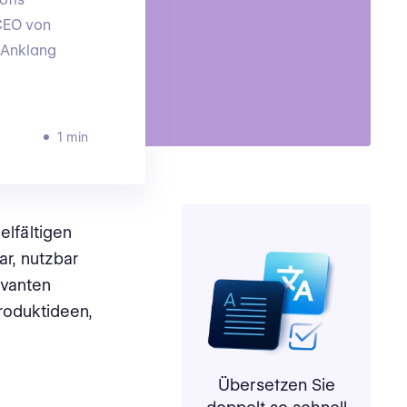
 CEO von
 Anklang
1 min
elfältigen
r, nutzbar
evanten
roduktideen,
Übersetzen Sie