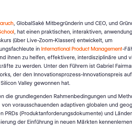
Baruch
, GlobalSaké Mitbegründerin und CEO, und Grün
School
, hat einen praktischen, interaktiven, anwendung
tskurs (über Live-Zoom-Klassen) entwickelt, um
rungsfachleute in
International Product Management
-Fä
nd ihnen zu helfen, effektivere, interdisziplinäre und v
räfte zu werden. Unter den Führern ist Gabriel Fairm
rks, der den Innovationsprozess-Innovationspreis auf
Silicon Valley gewonnen hat.
en die grundlegenden Rahmenbedingungen und Metho
g von vorausschauenden adaptiven globalen und geog
n PRDs (Produktanforderungsdokumente) und Länder
ierung der Einführung in neuen Märkten kennenlernen