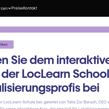
Preise
Kontakt
rcen
tiken
en Sie dem interaktiv
 der LocLearn School
lisierungsprofis bei
er LocLearn-Schule bei, geleitet von Talia Zur Baruch, CEO 
ür einen interaktiven Kurs, der speziell für Lokalisierungspr