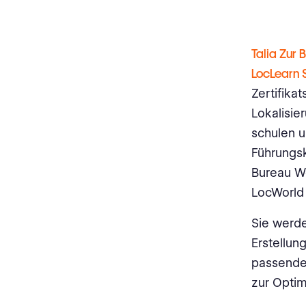
Talia Zur 
LocLearn 
Zertifika
Lokalisie
schulen u
Führungsk
Bureau Wo
LocWorld 
Sie werd
Erstellun
passende
zur Optim