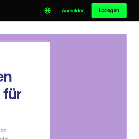
Loslegen
Anmelden
en
 für
von
ofis