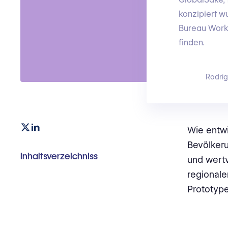
konzipiert w
Bureau Works
finden.
Rodri
Wie entwic
Bevölker
Inhaltsverzeichniss
und wertv
regionale
Prototype