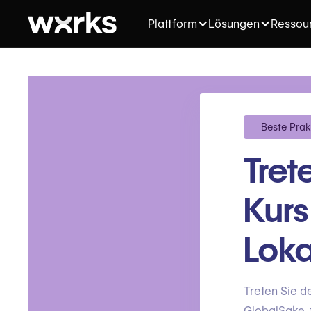
Plattform
Lösungen
Ressou
Beste Prak
Tret
Kurs
Loka
Treten Sie d
GlobalSake, f