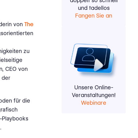
doppelt so schnell
und tadellos
Fangen Sie an
derin von
The
sorientierten
higkeiten zu
ielseitige
an, CEO von
 der
Unsere Online-
Veranstaltungen!
den für die
Webinare
rafisch
-Playbooks
.