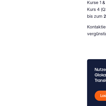
Kurse 1 &
Kurs 4 (Q
bis zum
2
Kontaktie
vergünst
Nutze
Gloka
Trans
Los