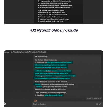
XXI. Nyarlathotep By Claude