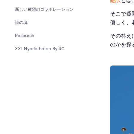
翻訳
とは
新しい種類のコラボレーション
そこで疑
優しく、
詩の魂
その答え
Research
のかを探
XXI. Nyarlathotep By RC