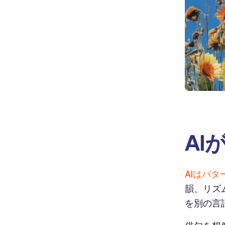
AI
AIはパタ
韻、リズ
を別の言