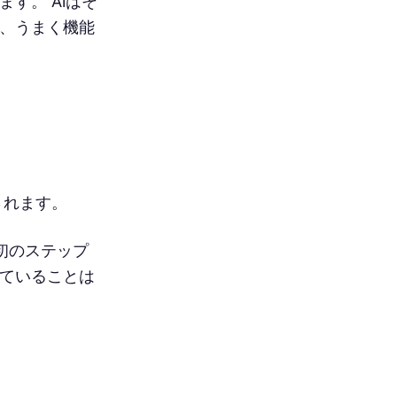
す。 AIはそ
て、うまく機能
されます。
初のステップ
きていることは