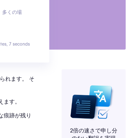
 多くの場
tes, 7 seconds
られます。 そ
えます。
な痕跡が残り
2倍の速さで申し分