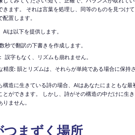
像してみてください:短く、正確で、バランスが取れていま
できます。 それは言葉を処理し、同等のものを見つけ
で配置します。
、AIは以下を提供します。
数秒で翻訳の下書きを作成します。
：
誤字もなく、リズムも崩れません。
な精度:
韻とリズムは、それらが単純である場合に保持
も構造に生きている詩の場合、AIはあなたにまともな最
ことができます。 しかし、詩がその構造の中だけに生
ありません。
 がつまずく場所