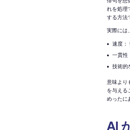
俳句を想
れを処理
する方法
実際には
速度：
一貫性
技術的
意味より
を与える
めったに
AI