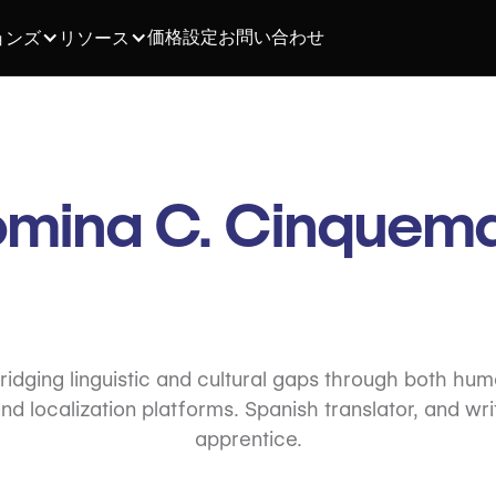
価格設定
お問い合わせ
ョンズ
リソース
mina C. Cinquema
idging linguistic and cultural gaps through both huma
nd localization platforms. Spanish translator, and writ
apprentice.