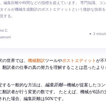
、編集距離や時間などの指標を超えています。 専門知識、コ
タイルが機械生成翻訳のポストエディットという微妙な技術を
見する。
na C.
3 minut
uemani
訳の世界では、
機械翻訳
ツールや
ポストエディット
が不
、翻訳者の仕事の真の努力を理解することは思ったより
編集距離
定する一般的な方法は、
—機械が提案したコン
に翻訳者が行う変更の数です。 たとえば、機械が6語の
された場合、編集距離は50%です。