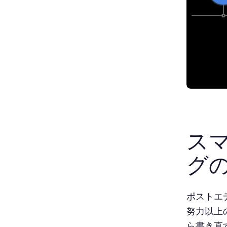
ス
グ
ポストエ
努力以上
ら書き直