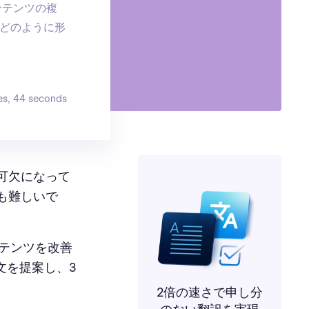
ンテンツの複
どのように形
es, 44 seconds
可欠になって
も難しいで
テンツを改善
文を提案し、3
2倍の速さで申し分