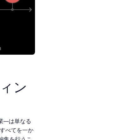
ィン
業—は単なる
、すべてを一か
編集を行うこ