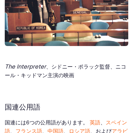
The Interpreter
、シドニー・ポラック監督、ニコ
ール・キッドマン主演の映画
国連公用語
国連には6つの公用語があります。
英語
、
スペイン
語
、
フランス語
、
中国語
、
ロシア語
、および
アラビ