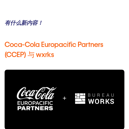
有什么新内容！
Coca-Cola Europacific Partners
(CCEP) 与 wxrks