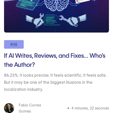
科技
If AI Writes, Reviews, and Fixes… Who’s
the Author?
86.23%. It looks precise. It feels scientific. It feels safe.
But it may be one of the biggest illusions in the
localization industry.
Fabio Correa
4 minutes, 22 seconds
Gomes