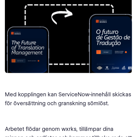
Med kopplingen kan ServiceNow-innehåll skickas
för översättning och granskning sömlöst.
Arbetet flödar genom wxrks, tillämpar dina