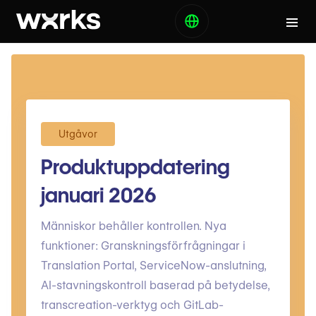
Utgåvor
Produktuppdatering
januari 2026
Människor behåller kontrollen. Nya
funktioner: Granskningsförfrågningar i
Translation Portal, ServiceNow-anslutning,
AI-stavningskontroll baserad på betydelse,
transcreation-verktyg och GitLab-