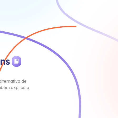
ons
lternativa de
mbém explica a