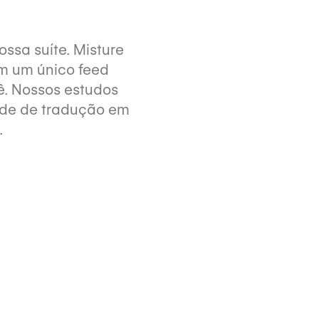
ssa suíte. Misture
m um único feed
ê. Nossos estudos
ade de tradução em
.