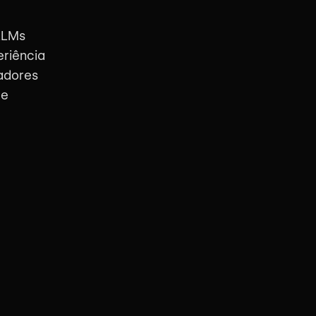
LLMs
eriência
cadores
 e