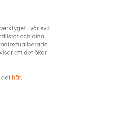
g
erktyget i vår svit.
dlistor och dina
rkontextualiserade
visar att det ökar
m det
här
.