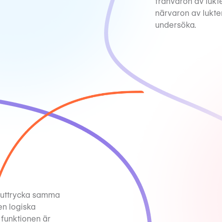
frånvaron av lukte
närvaron av lukter
undersöka.
tt uttrycka samma
en logiska
 funktionen är