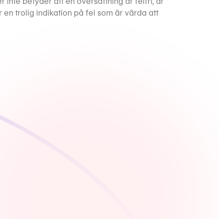
r inte betyder att en översättning är felfri, är
 en trolig indikation på fel som är värda att