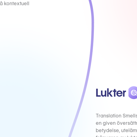
å kontextuell
Lukter
Translation Smell
en given översättn
betydelse, utelä