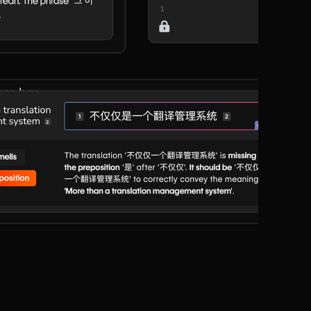
kor har
rar den