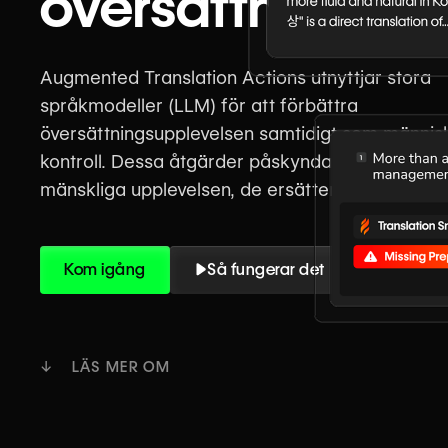
översättningar
Augmented Translation Actions utnyttjar stora
språkmodeller (LLM) för att förbättra
översättningsupplevelsen samtidigt som männis
kontroll. Dessa åtgärder påskyndar och förbätt
mänskliga upplevelsen, de ersätter den inte.
Kom igång
Så fungerar det
↓ LÄS MER OM