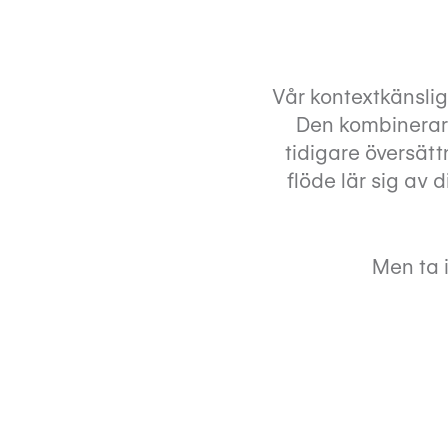
Vår kontextkänsliga
Den kombinerar 
tidigare översätt
flöde lär sig av 
Men ta i