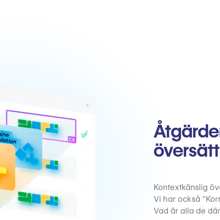
Åtgärder
översät
Kontextkänslig öv
Vi har också "Korr
Vad är alla de där?