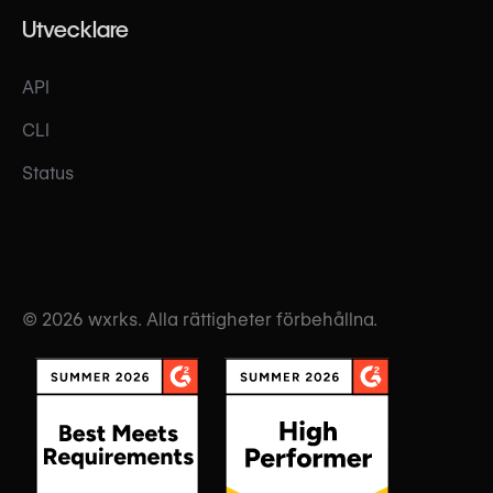
Utvecklare
API
CLI
Status
© 2026 wxrks. Alla rättigheter förbehållna.