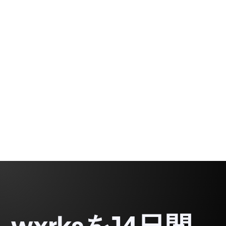
Translation Memories (TM) と用語データベースを
最新の状態に保ち、すべてのローカリゼーションワ
ークフローにわたってブランドの一貫性と品質を確
保します。
Rodrigo
1 min
Demetrio