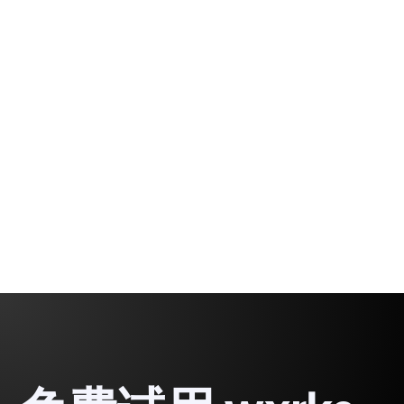
翻译的 Phrase 集成
有效地同步术语表内容。保持您的 Translation
Memories (TM) 和术语数据库的最新状态，以确保
所有本地化工作流中的品牌一致性和质量。
Rodrigo
1 min
Demetrio