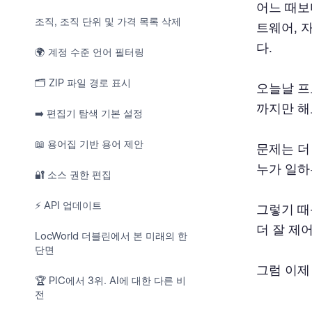
어느 때보
조직, 조직 단위 및 가격 목록 삭제
트웨어, 
다.
🌍 계정 수준 언어 필터링
🗂️ ZIP 파일 경로 표시
오늘날 프
까지만 해
➡️ 편집기 탐색 기본 설정
📖 용어집 기반 용어 제안
문제는 더
누가 일하
🔐 소스 권한 편집
⚡ API 업데이트
그렇기 때
더 잘 제
LocWorld 더블린에서 본 미래의 한
단면
그럼 이제
​🏆 PIC에서 3위. AI에 대한 다른 비
전