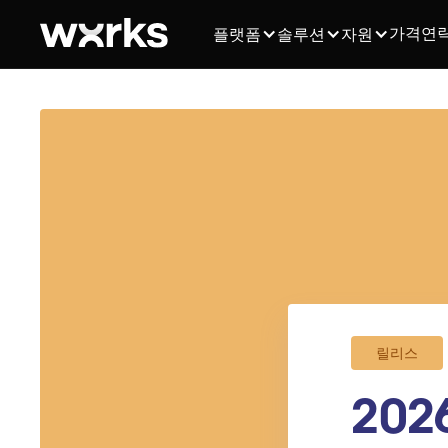
가격
연
플랫폼
솔루션
자원
릴리스
20