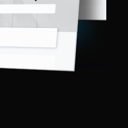
nual
sa y
rece la
rma
l
ducida