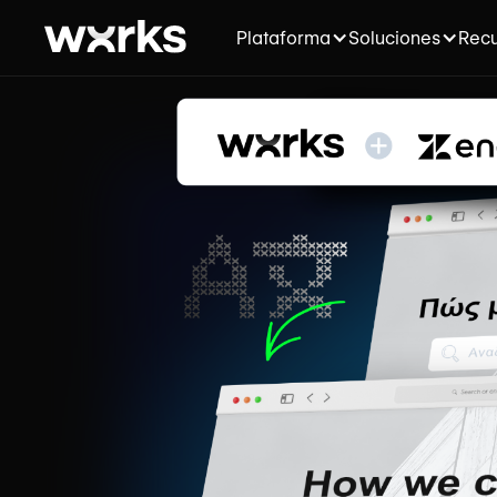
Plataforma
Soluciones
Recu
Zendesk
Translation
Su Centro de
ayuda, ahora
multilingüe