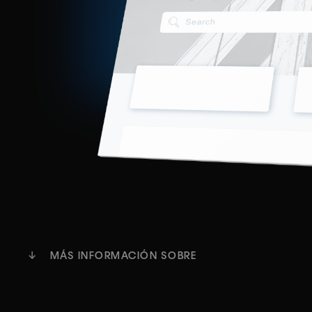
Antes tenía que elegir entre una traducción ma
torpe o una configuración de localización costo
difícil de mantener. Ya no. wxrks for Zendesk of
velocidad de la automatización en una platafo
diseñada de forma nativa en torno a los LLM y e
significado, haciendo que cada interacción tra
se sienta auténtica.
Empezar
Reserva una demostración
↓ MÁS INFORMACIÓN SOBRE