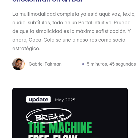
La multimodalidad completa ya está aquí: voz, texto,
audio, subtítulos, todo en un Portal intuitivo. Prueba
de que la simplicidad es la máxima sofisticación. Y
ahora, Coca-Cola se une a nosotros como socio
estratégico.
Gabriel Fairman
5 minutos, 45 segundos