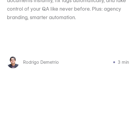
documents instantly, fix tags automatically, and take
control of your QA like never before. Plus: agency
branding, smarter automation.
Rodrigo Demetrio
3 min