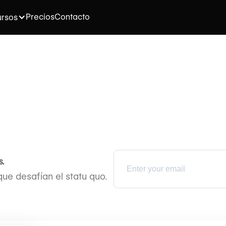
Precios
Contacto
rsos
.
e desafían el statu quo.