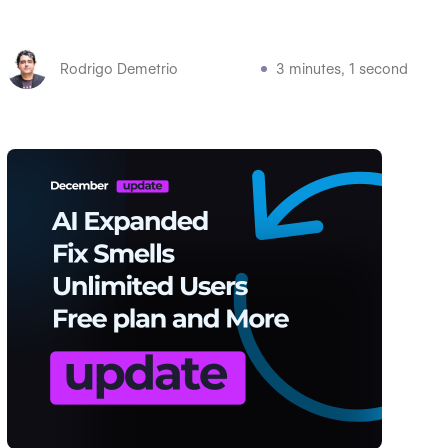
Rodrigo Demetrio
3 minutes, 1 second