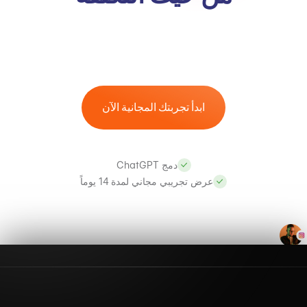
ابدأ تجربتك المجانية الآن
دمج ChatGPT
عرض تجريبي مجاني لمدة 14 يوماً