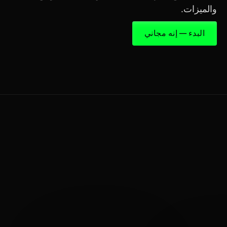
والميزات.
البدء — إنه مجاني