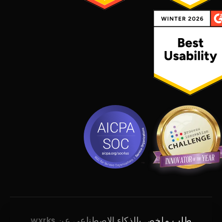
طلب ملخص بالذكاء الاصطناعي عن wxrks