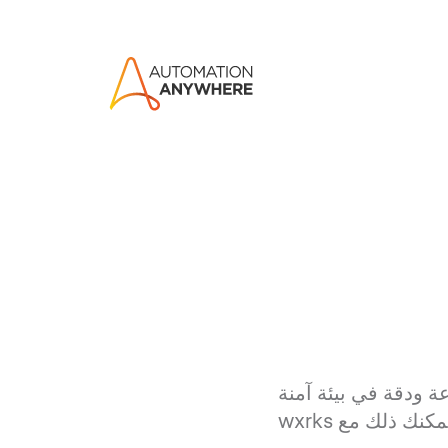
ة ودقة في بيئة آمنة
للغاية. لا يمكنك معالجة الترجمات القانونية باستخدام أي منصة قديمة، ولكن يمكنك ذلك مع wxrks