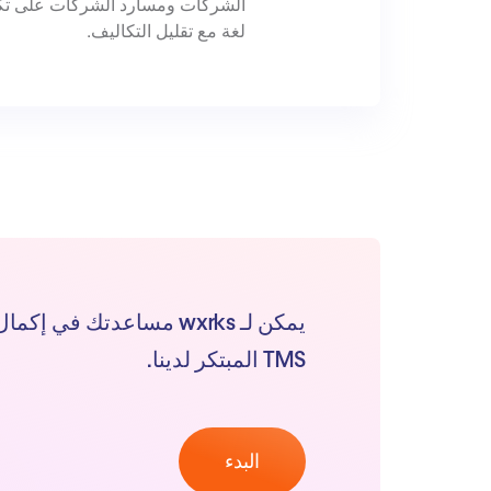
الشركات ومسارد الشركات على تكي
لغة مع تقليل التكاليف.
يمكن لـ wxrks مساعدتك في
TMS المبتكر لدينا.
البدء