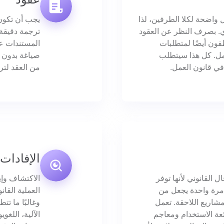
 واضحة لكلا الطرفين، لذا
يجب أن تكون 
ي. بصرف النظر عن العقود
ترجمة دقيقة،
ون أيضًا لمتطلبات
المستندات عل
عمل. كل هذا سيتطلب
صياغة بدون 
في قانون العمل.
من العقد لتر
الإفادات
ل القانوني لأنها توفر
الاكتشاف وإي
 مرة واحدة يجعل من
العملية القان
لمشاريع اللاحقة. تعمل
وغالبًا ما ت
ة الاستخدام ومعاجم
الآلية، اللغو