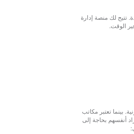
ائي قصير أو عقد معقد، يمكن لـ wxrks المساعدة. تتيح لك منصة إدارة
ر الوقت.
ة. بينما تعتبر مكاتب
اد أنفسهم بحاجة إلى
: