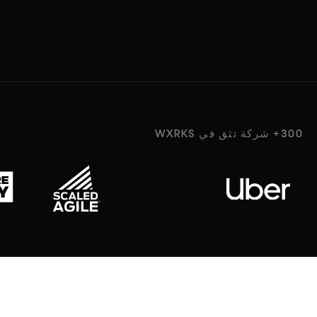
300+ شركة تثق في WXRKS