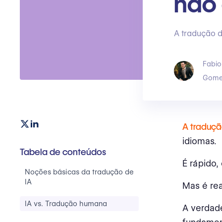
não 
A tradução d
Fabio
Gome
A traduçã
idiomas.
Tabela de conteúdos
É rápido,
Noções básicas da tradução de
IA
Mas é re
IA vs. Tradução humana
A verdad