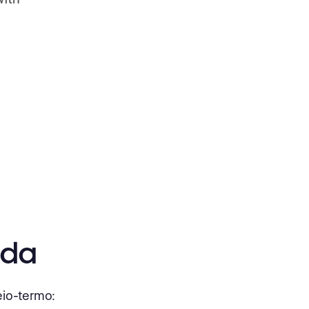
ida
eio-termo: