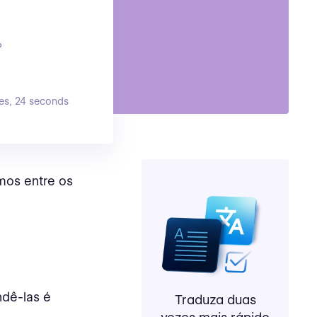
?
es, 24 seconds
os entre os
ndê-las é
Traduza duas