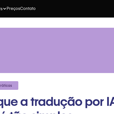
Preços
Contato
ts
ráticas
que a tradução por I