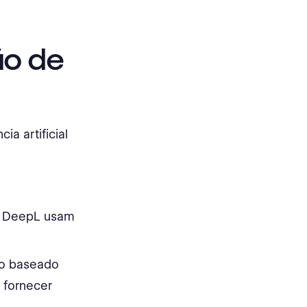
ão de
ia artificial
e DeepL usam
o baseado
 fornecer