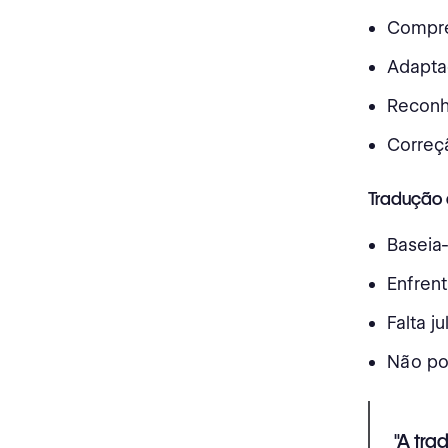
Compre
Adapta
Reconh
Correç
Tradução d
Baseia-
Enfrent
Falta 
Não pod
"A tra