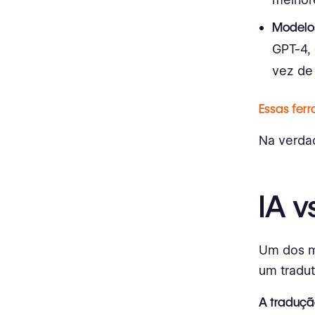
Modelos
GPT-4,
vez de 
Essas fer
Na verdad
IA 
Um dos m
um tradu
A traduçã