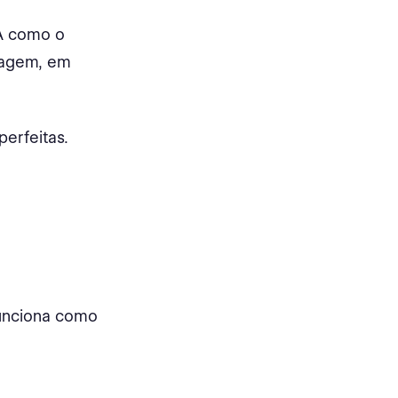
A como o
uagem, em
perfeitas.
funciona como