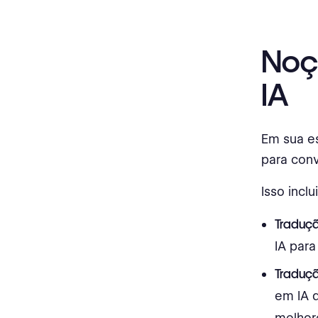
Noç
IA
Em sua es
para conv
Isso inclui
Traduçã
IA para
Traduçã
em IA 
melhor