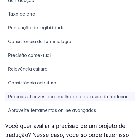
da tradução
Taxa de erro
Pontuação de legibilidade
Consistência da terminologia
Precisão contextual
Relevância cultural
Consistência estrutural
Práticas eficazes para melhorar a precisão da tradução
Aproveite ferramentas online avançadas
Integre um sistema de gerenciamento de tradução (TMS)
Você quer avaliar a precisão de um projeto de
tradução? Nesse caso, você só pode fazer isso
Colabore com especialistas em tradução sênior