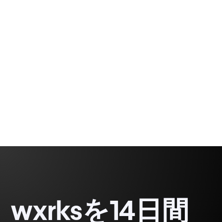
み書きしたいユーザーのために、入力されたアルフ
ァベットを外国のスクリプトの読みやすい発音に変
えます。
Thalita Lima
6 minutes, 31 seconds
wxrksを14日間