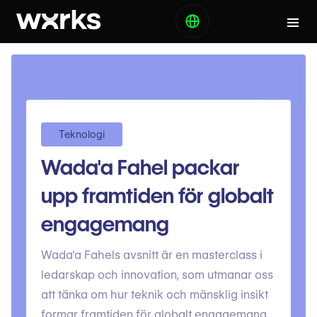
Teknologi
Wada'a Fahel packar
upp framtiden för globalt
engagemang
Wada'a Fahels avsnitt är en masterclass i
ledarskap och innovation, som utmanar oss
att tänka om hur teknik och mänsklig insikt
formar framtiden för globalt engagemang.