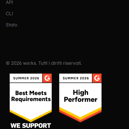
API
CLI
Stato
© 2026 wxrks. Tutti i diritti riservati.