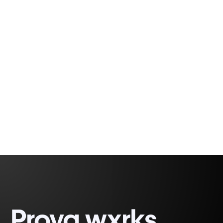
Avevamo così tante cose fantastiche che
uscivano dai nostri forni! Sous-chef, Google
Drive, metriche di post-editing e altro ancora.
Vale la pena leggerlo.
Rodrigo
3 minutes, 1 second
Demetrio
Prova wxrks