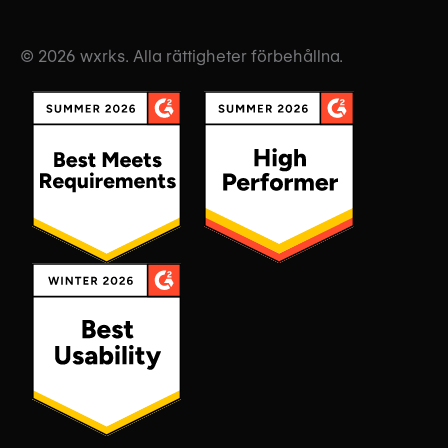
© 2026 wxrks. Alla rättigheter förbehållna.