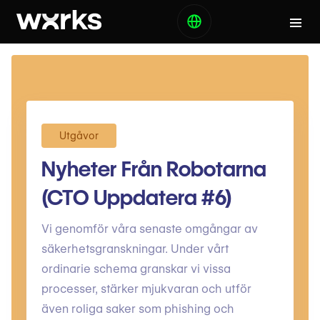
Utgåvor
Nyheter Från Robotarna
(CTO Uppdatera #6)
Vi genomför våra senaste omgångar av
säkerhetsgranskningar. Under vårt
ordinarie schema granskar vi vissa
processer, stärker mjukvaran och utför
även roliga saker som phishing och