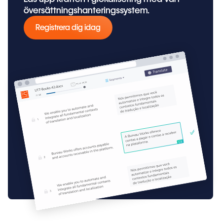
översättningshanteringssystem.
Registrera dig idag