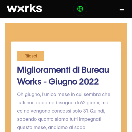
Rilasci
Miglioramenti di Bureau
Works - Giugno 2022
Oh giugno, l'unico mese in cui sembra che
tutti noi abbiamo bisogno di 62 giorni, ma
ce ne vengono concessi solo 31. Quindi,
sapendo quanto siamo tutti impegnati
questo mese, andiamo al sodo!