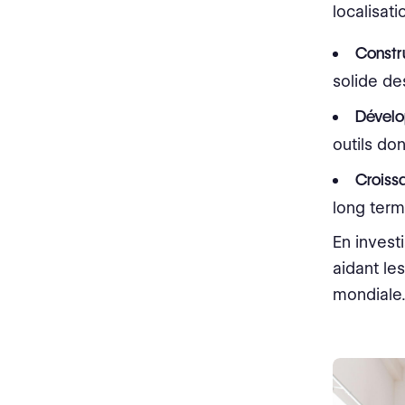
localisat
Constr
solide de
Dével
outils don
Croiss
long ter
En invest
aidant le
mondiale