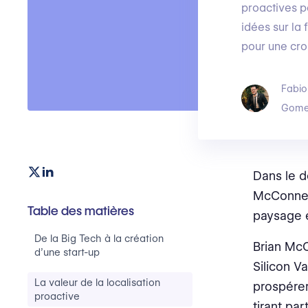
proactives p
idées sur la 
pour une cro
Fabio
Gome
Dans le d
McConnell
Table des matières
paysage e
De la Big Tech à la création
Brian McC
d’une start-up
Silicon V
La valeur de la localisation
prospérer
proactive
tirant part