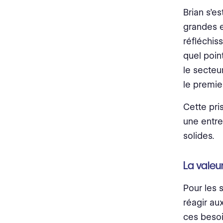
Brian s’es
grandes e
réfléchiss
quel point
le secteu
le premie
Cette pri
une entre
solides.
La valeu
Pour les 
réagir au
ces besoi