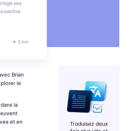
artage ses
 proactive
2 min
 avec Brian
plorer le
 dans la
 peuvent
ives et en
Traduisez deux