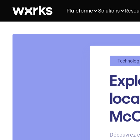
Plateforme
Solutions
Resou
Technolog
Expl
loca
McC
Découvrez co