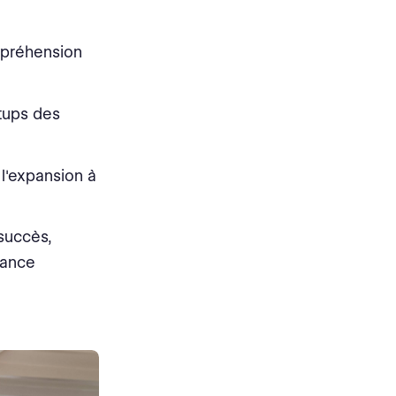
mpréhension
tups des
 l'expansion à
 succès,
sance