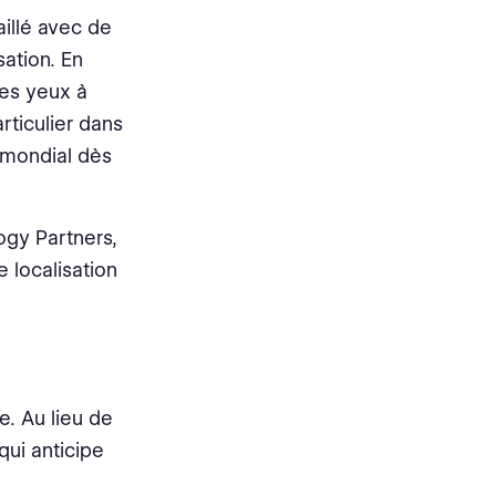
vaillé avec de
ation. En
pres yeux à
articulier dans
c mondial dès
ogy Partners,
e localisation
e. Au lieu de
qui anticipe