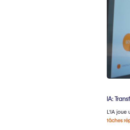
IA: Trans
L'IA joue
tâches rép