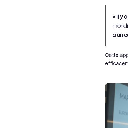
« Il y
mondia
à un c
Cette ap
efficacem