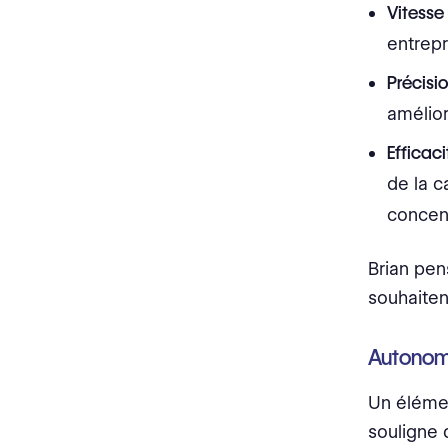
Vitesse
entrepr
Précisi
amélior
Efficac
de la c
concent
Brian pens
souhaiten
Autonomi
Un élément
souligne 