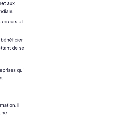
met aux
ndiale.
s erreurs et
 bénéficier
ettant de se
reprises qui
n.
mation. Il
 une