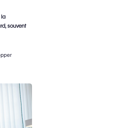
 la
ard, souvent
opper