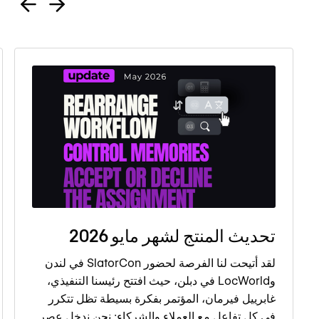
تحديث المنتج لشهر مايو 2026
لقد أتيحت لنا الفرصة لحضور SlatorCon في لندن
وLocWorld في دبلن، حيث افتتح رئيسنا التنفيذي،
غابرييل فيرمان، المؤتمر بفكرة بسيطة تظل تتكرر
في كل تفاعل مع العملاء والشركاء: نحن ندخل عصر