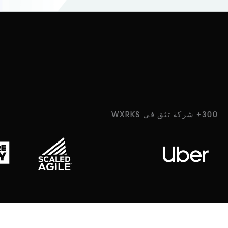
300+ شركة تثق في WXRKS