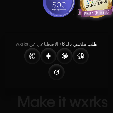
طلب ملخص بالذكاء الاصطناعي عن wxrks
Make it wxrks