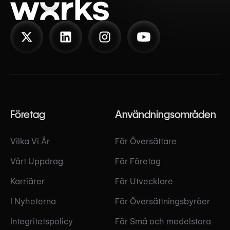
Företag
Användningsområden
Vilka Vi Är
För Översättare
Vårt Uppdrag
För Företag
Karriärer
För Utvecklare
I Nyheterna
För Översättningsbyråer
Integritetspolicy
För Små och medelstora