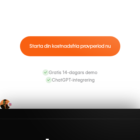
Starta din kostnadsfria provperiod nu
Gratis 14-dagars demo
ChatGPT-integrering