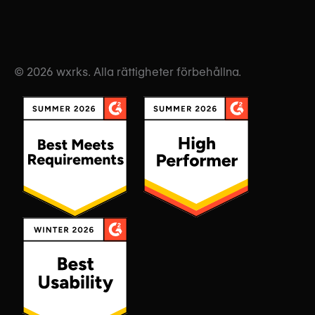
© 2026 wxrks. Alla rättigheter förbehållna.