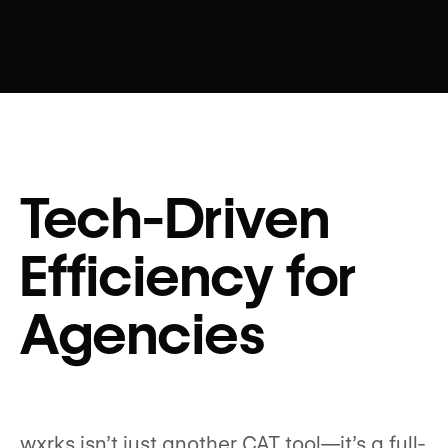
Tech-Driven
Efficiency for
Agencies
wxrks isn’t just another CAT tool—it’s a full-