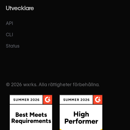
Utvecklare
API
CLI
Status
© 2026 wxrks. Alla rättigheter förbehållna.