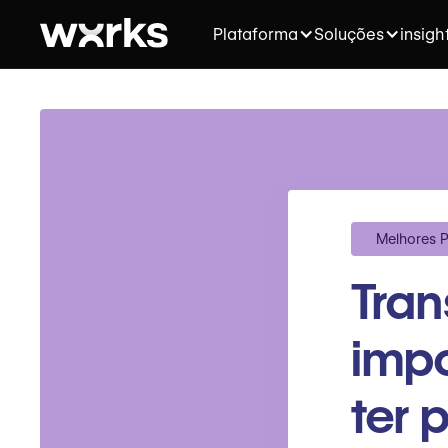
Plataforma
Soluções
insigh
Melhores P
Tran
imp
ter 