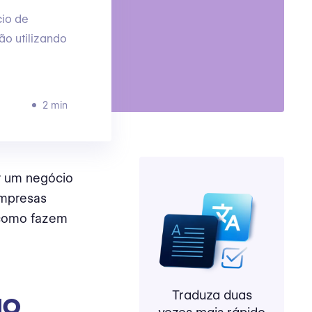
cio de
o utilizando
2 min
ar um negócio
empresas
a como fazem
ão
Traduza duas