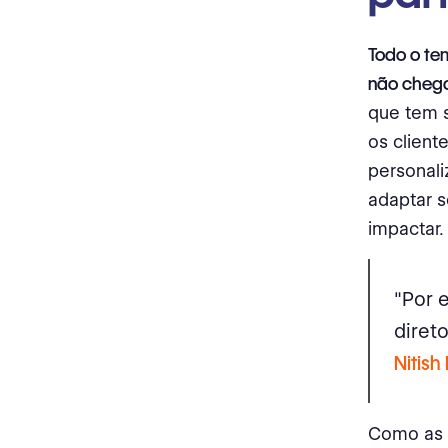
Todo o te
não chega
que tem s
os client
personali
adaptar s
impactar.
"Por 
diret
Nitish 
Como as p