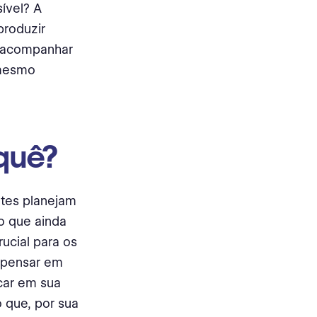
ível? A
produzir
, acompanhar
 mesmo
quê?
ntes planejam
o que ainda
ucial para os
e pensar em
car em sua
o que, por sua