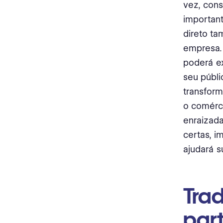
vez, cons
important
direto ta
empresa.
poderá ex
seu públi
transform
o comérci
enraizada
certas, i
ajudará s
Tra
part