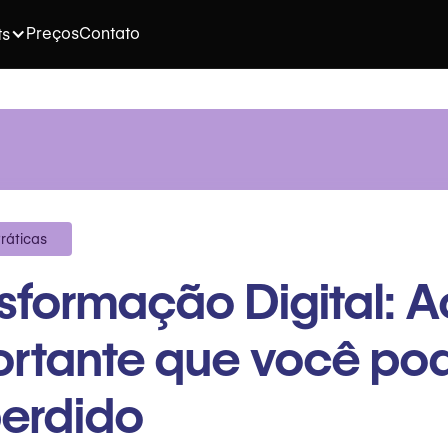
Preços
Contato
ts
ráticas
sformação Digital: 
ortante que você po
perdido