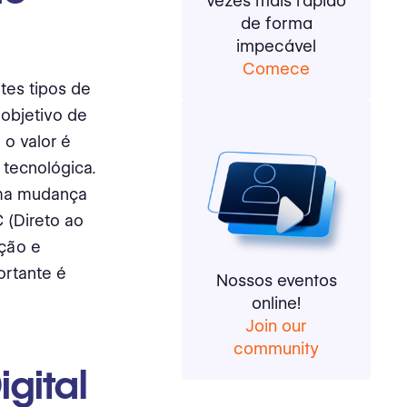
vezes mais rápido
de forma
impecável
Comece
tes tipos de
 objetivo de
o valor é
 tecnológica.
uma mudança
 (Direto ao
ução e
ortante é
Nossos eventos
online!
Join our
community
gital