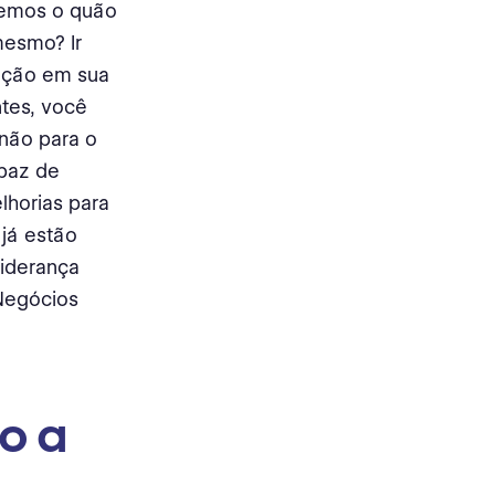
abemos o quão
mesmo? Ir
vação em sua
tes, você
não para o
apaz de
lhorias para
 já estão
liderança
 Negócios
o a