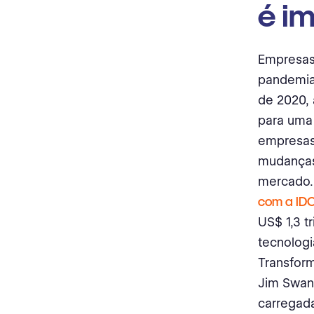
é i
Empresas
pandemia 
de 2020, 
para uma 
empresas
mudanças 
mercado. 
com a ID
US$ 1,3 t
tecnolog
Transform
Jim Swans
carregada