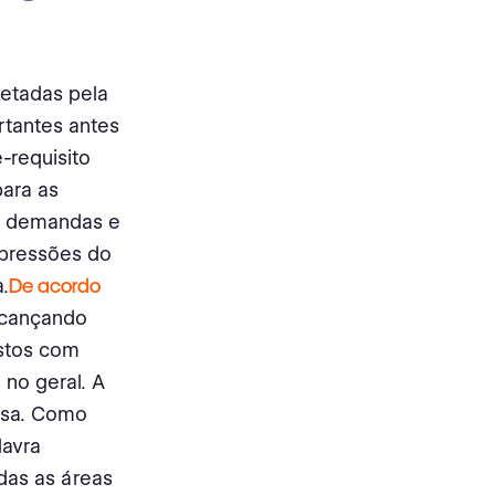
etadas pela
rtantes antes
-requisito
para as
s demandas e
 pressões do
.
De acordo
lcançando
astos com
no geral. A
resa. Como
lavra
das as áreas