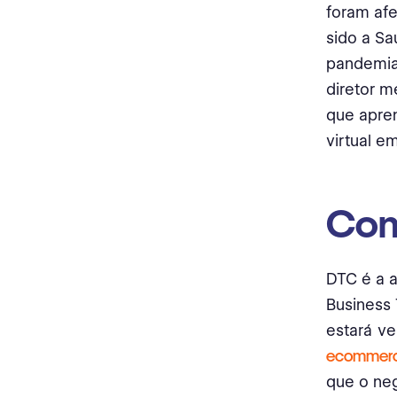
foram afe
sido a Sa
pandemia.
diretor m
que apren
virtual em
Com
DTC é a 
Business 
estará ve
ecommer
que o neg