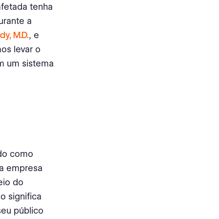
afetada tenha
urante a
dy, M.D.
, e
os levar o
em um sistema
ido como
, a empresa
eio do
o significa
seu público