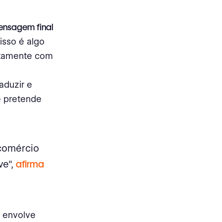
mensagem final
isso é algo
retamente com
aduzir e
ê pretende
 comércio
ve",
afirma
l envolve