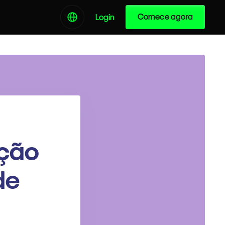
Comece agora
Login
Ação
de