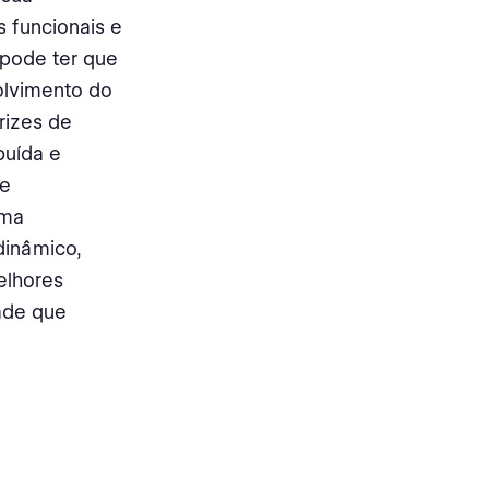
s funcionais e
 pode ter que
olvimento do
rizes de
buída e
de
uma
 dinâmico,
elhores
dade que