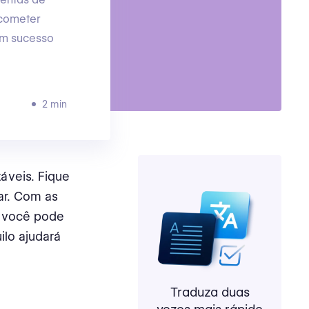
 cometer
um sucesso
2 min
áveis. Fique
ar. Com as
, você pode
ilo ajudará
Traduza duas