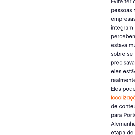
Evite ter
pessoas 
empresas
integram 
percebem
estava mu
sobre se 
precisav
eles estã
realmente
Eles pod
localizaç
de conteú
para Port
Alemanha,
etapa de 