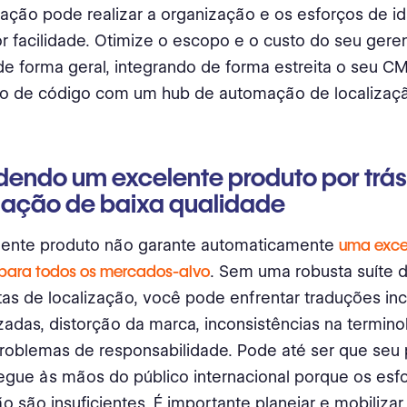
zação pode realizar a organização e os esforços de id
 facilidade. Otimize o escopo e o custo do seu ger
de forma geral, integrando de forma estreita o seu C
rio de código com um hub de automação de localizaç
dendo um excelente produto por trá
zação de baixa qualidade
lente produto não garante automaticamente
uma exce
para todos os mercados-alvo
. Sem uma robusta suíte 
as de localização, você pode enfrentar traduções in
zadas, distorção da marca, inconsistências na termino
oblemas de responsabilidade. Pode até ser que seu 
gue às mãos do público internacional porque os esf
ão são insuficientes. É importante planejar e mobilizar