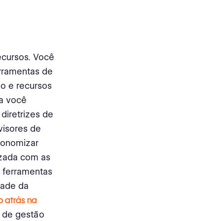
ecursos. Você
rramentas de
o e recursos
ra você
diretrizes de
visores de
conomizar
izada com as
s ferramentas
dade da
 atrás na
 de gestão