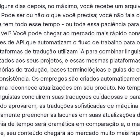
lguns dias depois, no máximo, você recebe um arquiv
 Pode ser ou não o que você precisa; você não fala 
e tem todo esse tempo - ou toda essa paciência par
ável? Você pode chegar ao mercado mais rápido cons
es de API que automatizam o fluxo de trabalho para o 
taformas de tradução utilizam IA para combinar lingui
izados aos seus projetos, e essas mesmas plataforma
ias de tradução, bases terminológicas e guias de es
consistência. Os empregos são criados automaticame
orma reconhece atualizações em seu produto. No temp
inguistas concluírem suas traduções cuidadosas e para
do aprovarem, as traduções sofisticadas de máquin
iamente preencher as lacunas em suas atualizações 
ia de tempo será dramática em comparação e, o ma
te, seu conteúdo chegará ao mercado muito mais ráp