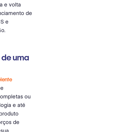
a e volta
enciamento de
MS e
ão.
s de uma
lente
de
completas ou
logia e até
produto
orços de
 sua