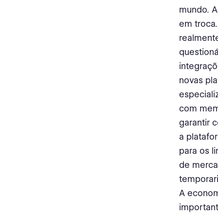
mundo. A
em troca.
realment
question
integraçõ
novas pla
especial
com memór
garantir 
a plataf
para os l
de merca
temporar
A econom
importan