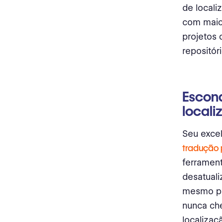
de locali
com maior
projetos 
repositó
Escon
locali
Seu exce
tradução 
ferrament
desatuali
mesmo pr
nunca che
localizaç