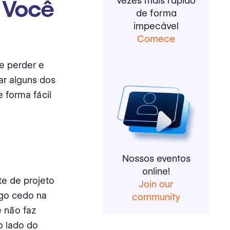
vezes mais rápido
e Você
de forma
impecável
Comece
e perder e
ar alguns dos
 forma fácil
Nossos eventos
online!
te de projeto
Join our
ogo cedo na
community
 não faz
o lado do