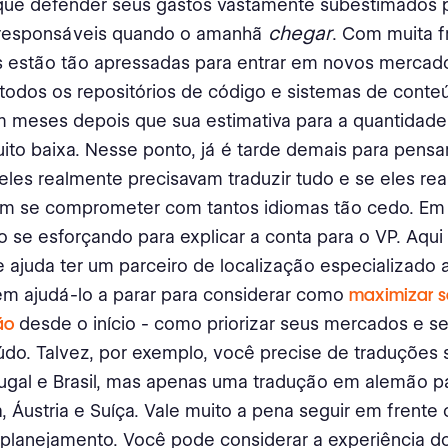
 que defender seus gastos vastamente subestimados 
chegar
responsáveis quando o amanhã
. Com muita f
 estão tão apressadas para entrar em novos mercad
todos os repositórios de código e sistemas de conte
 meses depois que sua estimativa para a quantidad
ito baixa. Nesse ponto, já é tarde demais para pensa
eles realmente precisavam traduzir tudo e se eles re
am se comprometer com tantos idiomas tão cedo. Em 
o se esforçando para explicar a conta para o VP. Aqui
 ajuda ter um parceiro de localização especializado 
em ajudá-lo a parar para considerar como
maximizar s
ão
desde o início - como priorizar seus mercados e s
do. Talvez, por exemplo, você precise de traduções
ugal e Brasil, mas apenas uma tradução em alemão p
 Áustria e Suíça. Vale muito a pena seguir em frente
planejamento. Você pode considerar a experiência do