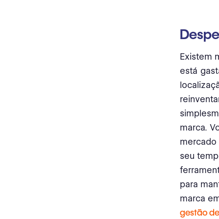
Despe
Existem m
está gas
localizaç
reinventa
simplesme
marca. Vo
mercado 
seu temp
ferrament
para mant
marca em 
gestão de