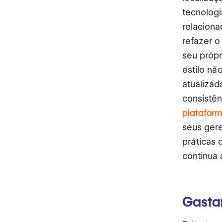
tecnologi
relaciona
refazer o
seu própr
estilo nã
atualizad
consistên
plataform
seus gere
práticas 
continua 
Gasta