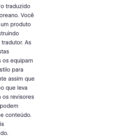
o traduzido
coreano. Você
a um produto
truindo
tradutor. As
stas
s os equipam
tilo para
nte assim que
o que leva
 os revisores
a podem
de conteúdo.
is
ido.