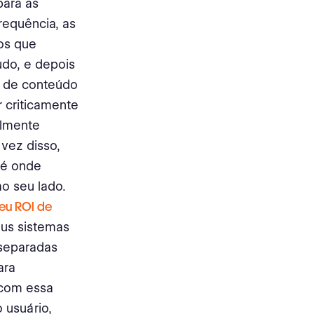
para as
requência, as
os que
údo, e depois
e de conteúdo
r criticamente
almente
vez disso,
 é onde
ao seu lado.
eu ROI de
eus sistemas
 separadas
ara
 com essa
 usuário,