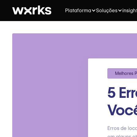
Plataforma
Soluções
insigh
Melhores P
5 Er
Você
Erros de loc
em alguns o