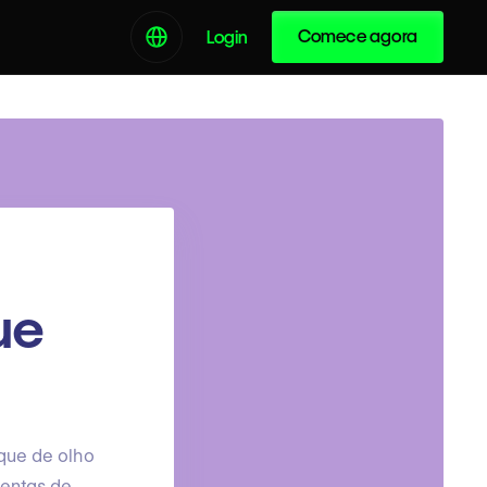
Comece agora
Login
ue
ique de olho
mentas de