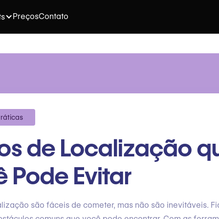
Preços
Contato
ts
ráticas
ros de Localização q
 Pode Evitar
alização são fáceis de cometer, mas não são inevitáveis. F
bstáculos comuns que você pode encontrar. Com as ferra