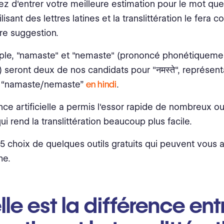
z d'entrer votre meilleure estimation pour le mot qu
ilisant des lettres latines et la translittération le fera
ure suggestion.
ple, "namaste" et "nemaste" (prononcé phonétiqueme
) seront deux de nos candidats pour "नमस्ते", représen
e “namaste/nemaste”
en hindi
.
ence artificielle a permis l'essor rapide de nombreux out
i rend la translittération beaucoup plus facile.
 5 choix de quelques outils gratuits qui peuvent vous 
he.
le est la différence ent