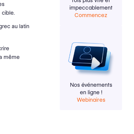
fois plus vite et
es
impeccablement
 cible.
Commencez
rec au latin
rire
 la même
Nos événements
en ligne !
Webinaires