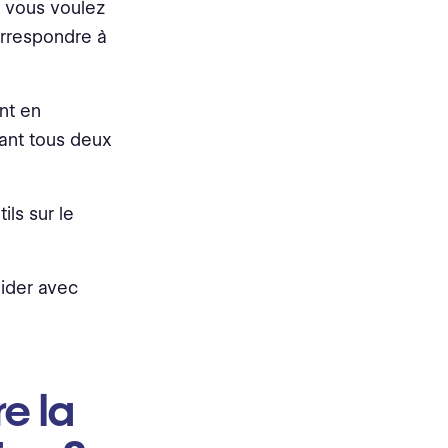
e vous voulez
 correspondre à
nt en
tant tous deux
ils sur le
aider avec
re la