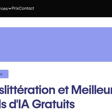
Prix
Contact
rces
ie
slittération et Meilleu
ls d'IA Gratuits