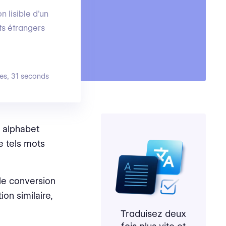
n lisible d'un
pts étrangers
es, 31 seconds
 alphabet
 tels mots
 de conversion
on similaire,
Traduisez deux