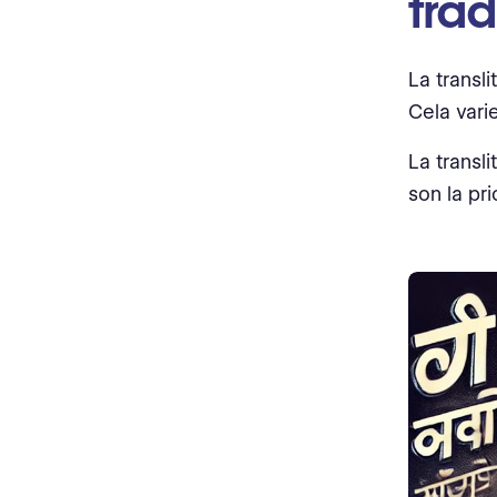
trad
La transli
Cela vari
La transli
son la pri