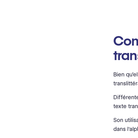
Com
tran
Bien qu’e
translitté
Différent
texte tran
Son utilis
dans l'alp