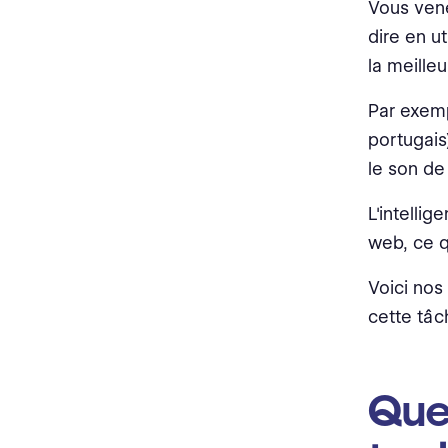
Vous vene
dire en ut
la meille
Par exem
portugais
le son d
L'intellig
web, ce qu
Voici nos
cette tâc
Quel