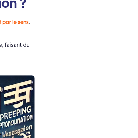
ion ?
t par le sens
.
s, faisant du